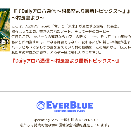
『『Dailyアロハ通信 〜村長室より最新トピックス〜』』ほぼ毎日
〜村長室より〜
ここは、ALOHAVillageの「今」と「未来」が交差する場所、村長室。
散らばった工具、書き込まれたノート、そして一杯のコーヒー。
毎日ここで、RVパークの運営からカフェの新メニュー、そして「100年後
私たちが目指すのは、単なる施設ではなく、訪れるたびに新しい物語が生ま
ハーフビルドで少しずつ形を変えていく村の鼓動を、この場所から「Loco N
私たちの挑戦の足跡を、どうぞ一緒に楽しんでください。
『Dailyアロハ通信 〜村長室より最新トピックス〜』
Operating Body: 一般社団法人EVERBLUE
私たちは持続可能な海の環境保全活動を推進しています。