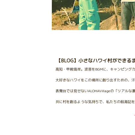
【BLOG】小さなハワイ村ができる
高知・甲殿海岸。波音をBGMに、キャンピング
大好きなハワイをこの場所に創り出すための、汗
表舞台では見せないALOHAVillageの「リア
共に村を創るような気持ちで、私たちの航海記を