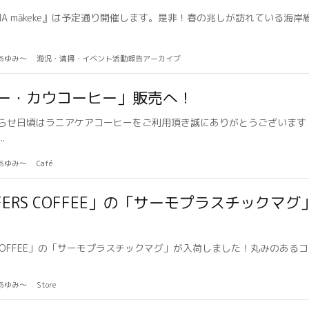
ト『ALOHA mākeke』は予定通り開催します。是非！春の兆しが訪れている海
のあゆみ〜
海況・清掃・イベント活動報告アーカイブ
ー・カウコーヒー」販売へ！
らせ日頃はラニアケアコーヒーをご利用頂き誠にありがとうございます
.
のあゆみ〜
Café
ERS COFFEE」の「サーモプラスチックマ
S COFFEE」の「サーモプラスチックマグ」が入荷しました！丸みのある
のあゆみ〜
Store