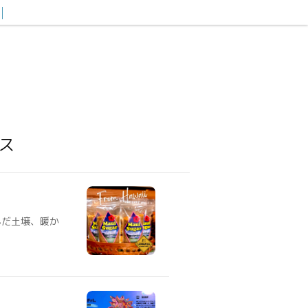
ス
んだ土壌、暖か