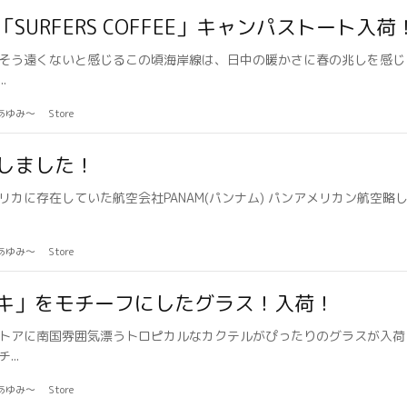
URFERS COFFEE」キャンパストート入荷
そう遠くないと感じるこの頃海岸線は、日中の暖かさに春の兆しを感じ
.
のあゆみ〜
Store
しました！
カに存在していた航空会社PANAM(パンナム) パンアメリカン航空略し
のあゆみ〜
Store
キ」をモチーフにしたグラス！入荷！
トアに南国雰囲気漂うトロピカルなカクテルがぴったりのグラスが入荷
..
のあゆみ〜
Store