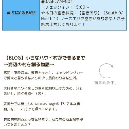
◉BASECAMP801
・チェックイン：15:00〜
🚐 STAY & BASE
☆本日の空き状況：【空きあり】（South 0/
North 1）ノースエリア空きがあります！ご予
約おまちしております！
【BLOG】小さなハワイ村ができるまで
〜海辺の村を創る物語〜
高知・甲殿海岸。波音をBGMに、キャンピングカー
で愛犬と暮らす私たちの少し風変わりな私生活。
大好きなハワイをこの場所に創り出すための、汗と
笑いと、時々失敗…（笑）。
表舞台では見せないALOHAVillageの「リアルな裏
側」を、ここだけで綴っています。
共に村を創るような気持ちで、私たちの航海記を覗
いてみませんか？