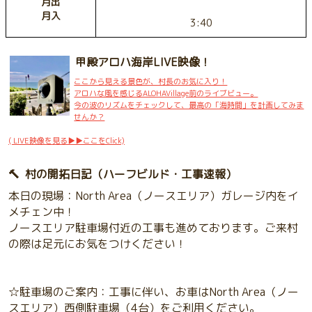
月出
月入
3:40
甲殿アロハ海岸LIVE映像！
ここから見える景色が、村長のお気に入り！
アロハな風を感じるALOHAVillage前のライブビュー。
今の波のリズムをチェックして、最高の「海時間」を計画してみま
せんか？
( LIVE映像を見る▶▶ここをClick)
🔨 村の開拓日記（ハーフビルド・工事速報）
本日の現場：North Area（ノースエリア）ガレージ内をイ
メチェン中！
ノースエリア駐車場付近の工事も進めております。ご来村
の際は足元にお気をつけください！
☆駐車場のご案内：工事に伴い、お車はNorth Area（ノー
スエリア）西側駐車場（4台）をご利用ください。