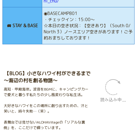
ni_chu/
◉BASECAMP801
・チェックイン：15:00〜
🚐 STAY & BASE
☆本日の空き状況：【空きあり】（South 0/
North 3）ノースエリア空きがあります！ご予
約おまちしております！
【BLOG】小さなハワイ村ができるまで
〜海辺の村を創る物語〜
高知・甲殿海岸。波音をBGMに、キャンピングカー
で愛犬と暮らす私たちの少し風変わりな私生活。
大好きなハワイをこの場所に創り出すための、汗と
笑いと、時々失敗…（笑）。
表舞台では見せないALOHAVillageの「リアルな裏
側」を、ここだけで綴っています。