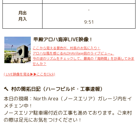
-
月出
月入
9:51
甲殿アロハ海岸LIVE映像！
ここから見える景色が、村長のお気に入り！
アロハな風を感じるALOHAVillage前のライブビュー。
今の波のリズムをチェックして、最高の「海時間」を計画してみま
せんか？
( LIVE映像を見る▶▶ここをClick)
🔨 村の開拓日記（ハーフビルド・工事速報）
本日の現場：North Area（ノースエリア）ガレージ内をイ
メチェン中！
ノースエリア駐車場付近の工事も進めております。ご来村
の際は足元にお気をつけください！